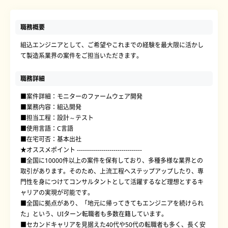
職務概要
組込エンジニアとして、ご希望やこれまでの経験を最大限に活かし
て製造系業界の案件をご担当いただきます。
職務詳細
■案件詳細：モニターのファームウェア開発
■業務内容：組込開発
■担当工程：設計～テスト
■使用言語：C言語
■在宅可否：基本出社
★オススメポイント --------------------------------
■全国に10000件以上の案件を保有しており、多種多様な業界との
取引があります。そのため、上流工程へステップアップしたり、専
門性を身につけてコンサルタントとして活躍するなど理想とするキ
ャリアの実現が可能です。
■全国に拠点があり、「地元に帰ってきてもエンジニアを続けられ
た」という、UIターン転職者も多数在籍しています。
■セカンドキャリアを見据えた40代や50代の転職者も多く、長く安