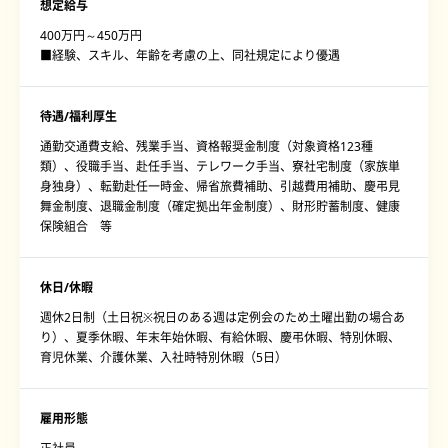
想定給与
400万円～450万円
■経験、スキル、年齢を考慮の上、同社規定により優遇
待遇/福利厚生
通勤交通費支給、残業手当、資格報奨金制度（対象資格123種
類）、役職手当、赴任手当、テレワーク手当、寮社宅制度（家族単
身独身）、転勤赴任一時金、帰省旅費補助、引越費用補助、慶弔見
舞金制度、退職金制度（確定拠出年金制度）、財形貯蓄制度、健康
保険組合 等
休日/休暇
週休2日制（土日祝※祝日のある週は定例会のため土曜出勤の場合あ
り）、夏季休暇、年末年始休暇、有給休暇、慶弔休暇、特別休暇、
育児休業、介護休業、入社時特別休暇（5日）
雇用形態