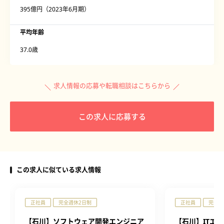
395億円（2023年6月期）
平均年齢
37.0歳
求人情報の応募や転職相談はこちらから
この求人に応募する
この求人に似ている求人情報
正社員
完全週休2日制
正社員
完全週
【石川】ソフトウェア開発エンジニア
【石川】ITエ