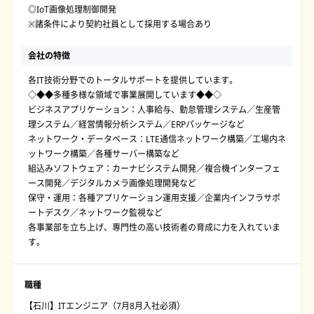
◎IoT画像処理制御開発
※諸条件により契約社員として採用する場合あり
会社の特徴
各IT技術分野でのトータルサポートを提供しています。
◇◆◆多種多様な領域で事業展開しています◆◆◇
ビジネスアプリケーション：人事給与、勤怠管理システム／生産管
理システム／経営情報分析システム／ERPパッケージなど
ネットワーク・データベース：LTE通信ネットワーク構築／工場内ネ
ットワーク構築／各種サーバー構築など
組込みソフトウェア：カーナビシステム開発／複合機インターフェ
ース開発／デジタルカメラ画像処理開発など
保守・運用：各種アプリケーション運用支援／企業内インフラサポ
ートデスク／ネットワーク監視など
各事業部を立ち上げ、専門性の高い技術者の育成に力を入れていま
す。
職種
【石川】ITエンジニア（7月8月入社必須）