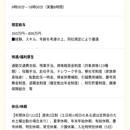
9時00分～18時00分（実働8時間）
想定給与
350万円～800万円
■経験、スキル、年齢を考慮の上、同社規定により優遇
待遇/福利厚生
通勤交通費支給、残業手当、資格報奨金制度（対象資格123種
類）、役職手当、赴任手当、テレワーク手当、寮社宅制度（家族単
身独身）、転勤赴任一時金、帰省旅費補助、引越費用補助、慶弔見
舞金制度、退職金制度（確定拠出年金制度）、財形貯蓄制度、健康
保険組合 等
休日/休暇
【年間休日122日】週休2日制（土日祝※祝日のある週は定例会のた
め土曜出勤の場合あり）、夏季休暇、年末年始休暇、有給休暇、慶
弔休暇、特別休暇、育児休業、介護休業、入社時特別休暇（5日）