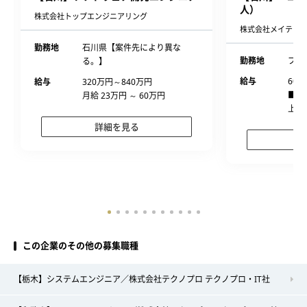
人）
株式会社トップエンジニアリング
株式会社メイテッ
勤務地
石川県【案件先により異な
勤務地
プロ
る。】
給与
600
給与
320万円～840万円
■経
月給 23万円 ～ 60万円
上、
詳細を見る
この企業のその他の募集職種
【栃木】システムエンジニア／株式会社テクノプロ テクノプロ・IT社