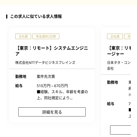
この求人に似ている求人情報
正社員
完全週休2日制
正社員
完全週
【東京：リモート】システムエンジニ
【東京：リモー
ア
ージャー
株式会社NTTデータビジネスブレインズ
日本タタ・コンサ
会社
勤務地
案件先次第
勤務地
東京
給与
510万円～670万円
麻布
■経験、スキル、年齢を考慮の
※プロ
上、同社規定により...
給与
700
■経
詳細を見る
上、