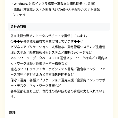
・Windows7対応インフラ構築→車載向け組込開発（C言語）
・原価計算機能システム開発(ASP.Net)→人事給与システム開発
（VB.Net）
会社の特徴
各IT技術分野でのトータルサポートを提供しています。
◇◆◆多種多様な領域で事業展開しています◆◆◇
ビジネスアプリケーション：人事給与、勤怠管理システム／生産管
理システム／経営情報分析システム／ERPパッケージなど
ネットワーク・データベース：LTE通信ネットワーク構築／工場内ネ
ットワーク構築／各種サーバー構築など
組込みソフトウェア：カーナビシステム開発／複合機インターフェ
ース開発／デジタルカメラ画像処理開発など
保守・運用：各種アプリケーション運用支援／企業内インフラサポ
ートデスク／ネットワーク監視など
各事業部を立ち上げ、専門性の高い技術者の育成に力を入れていま
す。
職種