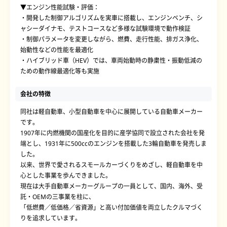
▼エンジン性能試験・評価：
・開発した制御アルゴリズムを実車に搭載し、エンジンベンチ、シ
ャシーダイナモ、テストコースなど多様な試験環境で動作検証
・制御パラメータを変更しながら、燃費、走行性能、排ガス浄化、
始動性などの性能を最適化
・ハイブリッド車（HEV）では、車両始動時の静粛性・振動低減の
ための動作線最適化等も実施
会社の特徴
同社は軽自動車、小型自動車を中心に展開している自動車メーカー
です。
1907年に内燃機関の国産化を目的に産学協同で設立された会社を発
端とし、1931年に500ccのエンジンを搭載した3輪自動車を発売しま
した。
以来、世界で愛されるスモールカーづくりをめざし、軽自動車を中
心とした事業を歩んできました。
現在は大手自動車メーカーグループの一員として、国内、海外、受
託・OEMの三事業を柱に、
「低燃費／低価格／省資源」と高い付加価値を両立したクルマづく
りを追求しています。