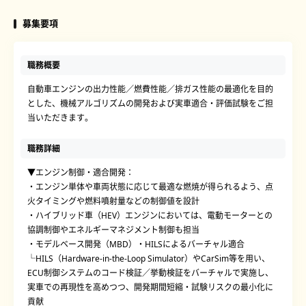
募集要項
職務概要
自動車エンジンの出力性能／燃費性能／排ガス性能の最適化を目的
とした、機械アルゴリズムの開発および実車適合・評価試験をご担
当いただきます。
職務詳細
▼エンジン制御・適合開発：
・エンジン単体や車両状態に応じて最適な燃焼が得られるよう、点
火タイミングや燃料噴射量などの制御値を設計
・ハイブリッド車（HEV）エンジンにおいては、電動モーターとの
協調制御やエネルギーマネジメント制御も担当
・モデルベース開発（MBD）・HILSによるバーチャル適合
└HILS（Hardware-in-the-Loop Simulator）やCarSim等を用い、
ECU制御システムのコード検証／挙動検証をバーチャルで実施し、
実車での再現性を高めつつ、開発期間短縮・試験リスクの最小化に
貢献