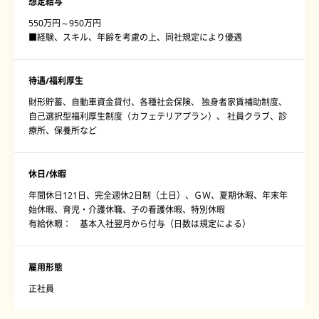
想定給与
550万円～950万円
■経験、スキル、年齢を考慮の上、同社規定により優遇
待遇/福利厚生
財形貯蓄、自動車資金貸付、各種社会保険、 独身者家賃補助制度、
自己選択型福利厚生制度（カフェテリアプラン）、 社員クラブ、診
療所、保養所など
休日/休暇
年間休日121日、完全週休2日制（土日）、ＧＷ、夏期休暇、年末年
始休暇、育児・介護休職、子の看護休暇、特別休暇
有給休暇： 基本入社翌月から付与（日数は規定による）
雇用形態
正社員