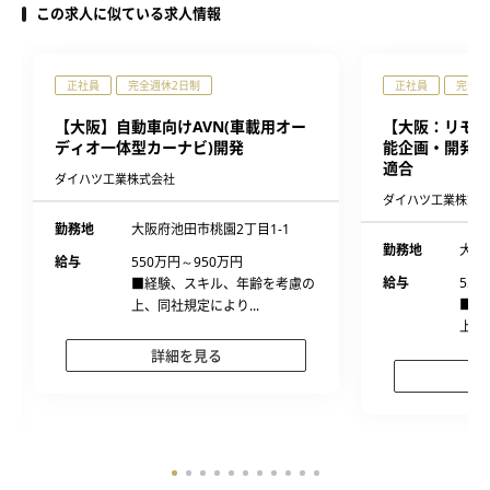
この求人に似ている求人情報
正社員
完全週休2日制
正社員
完全週
【大阪】自動車向けAVN(車載用オー
【大阪：リモー
ディオ一体型カーナビ)開発
能企画・開発、
適合
ダイハツ工業株式会社
ダイハツ工業株式
勤務地
大阪府池田市桃園2丁目1-1
勤務地
大阪
給与
550万円～950万円
給与
550
■経験、スキル、年齢を考慮の
■経
上、同社規定により...
上、
詳細を見る