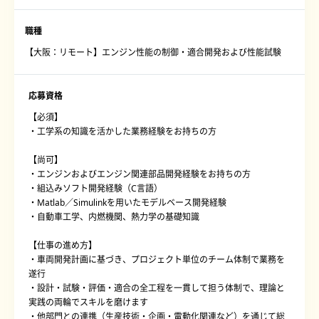
職種
【大阪：リモート】エンジン性能の制御・適合開発および性能試験
応募資格
【必須】
・工学系の知識を活かした業務経験をお持ちの方
【尚可】
・エンジンおよびエンジン関連部品開発経験をお持ちの方
・組込みソフト開発経験（C言語）
・Matlab／Simulinkを用いたモデルベース開発経験
・自動車工学、内燃機関、熱力学の基礎知識
【仕事の進め方】
・車両開発計画に基づき、プロジェクト単位のチーム体制で業務を
遂行
・設計・試験・評価・適合の全工程を一貫して担う体制で、理論と
実践の両輪でスキルを磨けます
・他部門との連携（生産技術・企画・電動化関連など）を通じて総