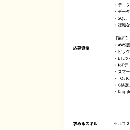
・データ
・データ
・SQL
・複雑な
【尚可】
・AWS
応募資格
・ビッグ
・ETLツ
・IoT
・スマー
・TOEI
・G検定
・Kaggle
求めるスキル
セルフス