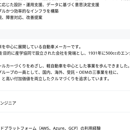
に応じた設計・運用支援、データに基づく意思決定支援
ブルかつ効率的なインフラを構築
視、障害対応、改善提案
車を中心に展開している自動車メーカーです。
化を目的に産学協同で設立された会社を発端とし、1931年に500ccのエ
ールカーづくりをめざし、軽自動車を中心とした事業を歩んできました
グループの一員として、国内、海外、受託・OEMの三事業を柱に、
」と高い付加価値を両立したクルマづくりを追求しています。
ンジニア
須】
ドプラットフォーム（AWS、Azure、GCP）の利用経験