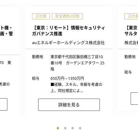
正社員
完全週休2日制
正社
ト機・
【東京：リモート】情報セキュリティ
【東京
画・管
ガバナンス推進
サルタ
auエネルギーホールディングス株式会社
株式会
勤務地
東京都千代田区飯田橋三丁目10
勤務地
70 東
番10号 ガーデンエアタワー 25
階
給与
給与
650万円～1350万円
考慮の
■経験、スキル、年齢を考慮の
上、同社規定によ...
詳細を見る