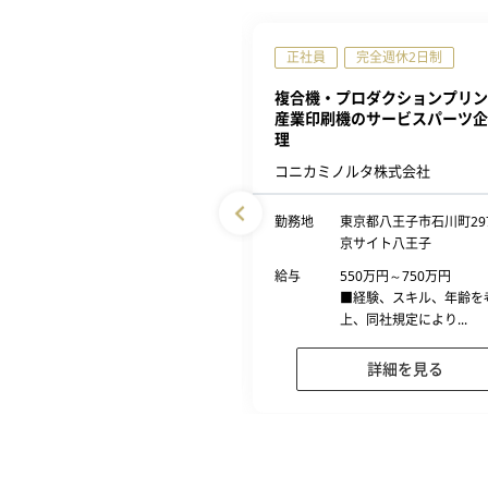
完全週休2日制
正社員
完全週休2日制
バルネットワークエンジニア／
複合機・プロダクションプリン
スマネージャー候補
産業印刷機のサービスパーツ企
理
リア・ネットワークス株式会社
コニカミノルタ株式会社
東京都港区新橋六丁目9番8号 住
勤務地
東京都八王子市石川町29
友不動産新橋ビル
京サイト八王子
530万円～750万円
給与
550万円～750万円
■経験、スキル、年齢を考慮の
■経験、スキル、年齢を
上、同社規定により...
上、同社規定により...
詳細を見る
詳細を見る