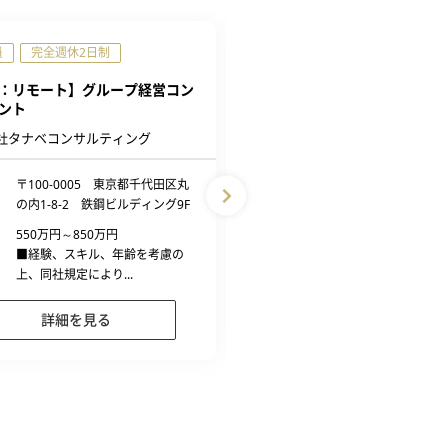
員
完全週休2日制
正社員
完全週休2日制
：リモート】グループ経営コン
【東京：リモート】サーバ運
ント
ニア
社タナベコンサルティング
野原グループ株式会社
〒100-0005 東京都千代田区丸
勤務地
東京都新宿区新宿1-1-1
の内1-8-2 鉄鋼ビルディング9F
ックス新宿御苑ビル
550万円～850万円
給与
500万円～800万円
■経験、スキル、年齢を考慮の
■経験、スキル、年齢を
上、同社規定により...
上、同社規定により...
詳細を見る
詳細を見る