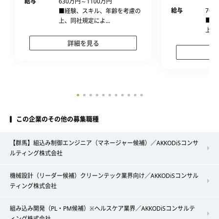
給与
630万円～1100万円
給与
700
■経験、スキル、年齢を考慮の
■経
上、同社規定によ...
上、
詳細を見る
この企業のその他の募集職種
【群馬】組込み制御エンジニア（マネージャー候補）／AKKODiSコンサ
ルティング株式会社
機械設計（リーダー候補）クリーンテック業界向け／AKKODiSコンサル
ティング株式会社
組み込み開発（PL・PM候補）※ヘルスケア業界／AKKODiSコンサルテ
ィング株式会社