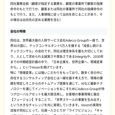
同社業務全般（顧客が指定する業務を、顧客の事業所で顧客の指揮
命令のもとで行うか、顧客または同社の事業所で同社の指揮命令の
もとで行う。また、人事規程に従って出向を命じることがあり、そ
の場合は出向先の定める業務を含む）
会社の特徴
同社は、世界最大級の人財サービス会社Adecco Groupの一員で、世
界30カ国に、テックコンサルタント5万人を擁する「成長し続ける
テックコンサル」の会社です。同社は理念体系を最も大切にしてお
り、人として求められる誠実さや真摯さであるIntegrityや、2030年
までの中期経営計画の中で、「日本企業を、世界企業へ、現場変革
から。」というVisionを掲げています。
特に「現場変革」には強いこだわりをもっており、数多く世の中に
存在するコンサルティング会社とは一線を画す考え方で、現場の課
題を特定しそこからのボトムアップ提案を通じて、AIなど最新テク
ノロジーを通じてイノベーションをおこすためにAdecco Groupが持
つグローバルアセットを最大限活用し、お客様の事業現場と融合
【フュージョン】することで、「世界スケールの事業を生み出す」
という大きなチャレンジを共に実現していきます。Visionの実現を
目指す同社にとって、社員一人ひとりが「ライフビジョン」「キャ