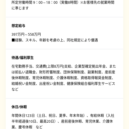
所定労働時間 9：00～18：00（実働8時間）※お客様先の就業時間
に準じます
想定給与
397万円～558万円
■経験、スキル、年齢を考慮の上、同社規定により優遇
待遇/福利厚生
在宅勤務手当、交通費(上限8万円)支給、企業型確定拠出年金、また
は前払い退職金、財形貯蓄制度、団体保険制度、副業制度、産前産
後休暇制度、育児休暇制度、介護休暇制度、資格取得報奨金制度、
結婚祝い金制度、出産祝い金制度、健康保険組合福利厚生サービス
など
休日/休暇
年間休日123日（土日、祝日、夏季、年末年始）、有給休暇（入社
半年経過後10日、最高20日）、産前産後休暇、育児休業、介護休
業、慶弔休暇 など