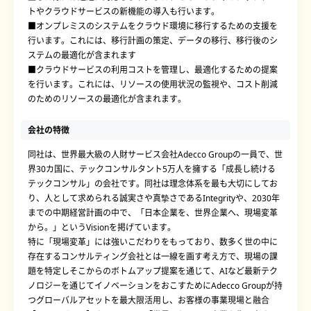
トやクラウドサービスの新機能の導入も行います。
■オンプレミスのシステムをクラウド環境に移行するための支援を
行います。これには、移行計画の策定、データの移行、移行後のシ
ステムの最適化が含まれます
■クラウドサービスの利用コストを管理し、最適化するための提案
を行います。これには、リソースの使用状況の監視や、コスト削減
のためのリソースの最適化が含まれます。
会社の特徴
同社は、世界最大級の人財サービス会社Adecco Groupの一員で、世
界30カ国に、テックコンサルタント5万人を擁する「成長し続ける
テックコンサル」の会社です。同社は理念体系を最も大切にしてお
り、人として求められる誠実さや真摯さであるIntegrityや、2030年
までの中期経営計画の中で、「日本企業を、世界企業へ、現場変革
から。」というVisionを掲げています。
特に「現場変革」には強いこだわりをもっており、数多く世の中に
存在するコンサルティング会社とは一線を画す考え方で、現場の課
題を特定しそこからのボトムアップ提案を通じて、AIなど最新テク
ノロジーを通じてイノベーションをおこすためにAdecco Groupが持
つグローバルアセットを最大限活用し、お客様の事業現場と融合