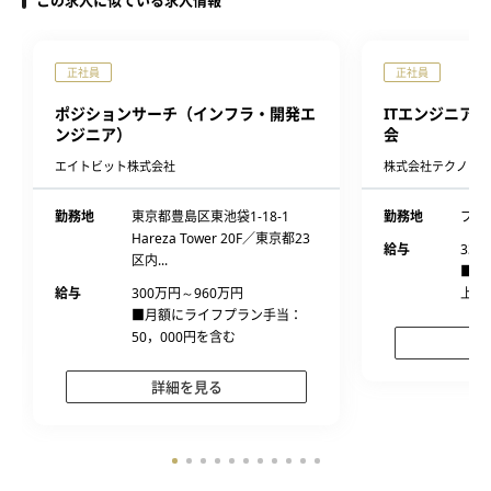
この求人に似ている求人情報
正社員
正社員
ポジションサーチ（インフラ・開発エ
ITエンジニア・8
ンジニア）
会
エイトビット株式会社
株式会社テクノプロ
勤務地
東京都豊島区東池袋1-18-1
勤務地
プロ
Hareza Tower 20F／東京都23
給与
336
区内...
■経
給与
300万円～960万円
上、
■月額にライフプラン手当：
50，000円を含む
詳細を見る