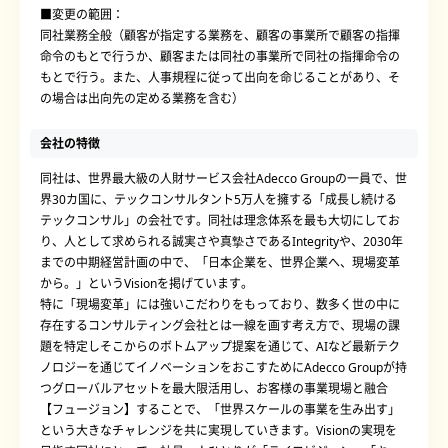
■変更の範囲：
同社業務全般（顧客が指定する業務を、顧客の事業所で顧客の指揮
命令のもとで行うか、顧客または同社の事業所で同社の指揮命令の
もとで行う。また、人事規程に従って出向を命じることがあり、そ
の場合は出向先の定める業務を含む）
会社の特徴
同社は、世界最大級の人財サービス会社Adecco Groupの一員で、世
界30カ国に、テックコンサルタント5万人を擁する「成長し続ける
テックコンサル」の会社です。同社は理念体系を最も大切にしてお
り、人として求められる誠実さや真摯さであるIntegrityや、2030年
までの中期経営計画の中で、「日本企業を、世界企業へ、現場変革
から。」というVisionを掲げています。
特に「現場変革」には強いこだわりをもっており、数多く世の中に
存在するコンサルティング会社とは一線を画す考え方で、現場の課
題を特定しそこからのボトムアップ提案を通じて、AIなど最新テク
ノロジーを通じてイノベーションをおこすためにAdecco Groupが持
つグローバルアセットを最大限活用し、お客様の事業現場と融合
【フュージョン】することで、「世界スケールの事業を生み出す」
という大きなチャレンジを共に実現していきます。Visionの実現を