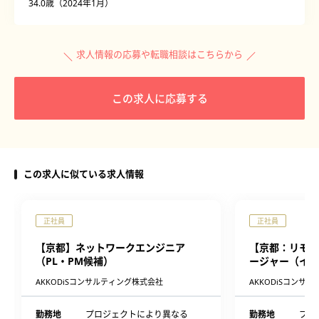
34.0歳（2024年1月）
求人情報の応募や転職相談はこちらから
この求人に応募する
この求人に似ている求人情報
正社員
正社員
【京都】ネットワークエンジニア
【京都：リモー
（PL・PM候補）
ージャー（イン
AKKODiSコンサルティング株式会社
AKKODiSコンサ
勤務地
プロジェクトにより異なる
勤務地
プロ