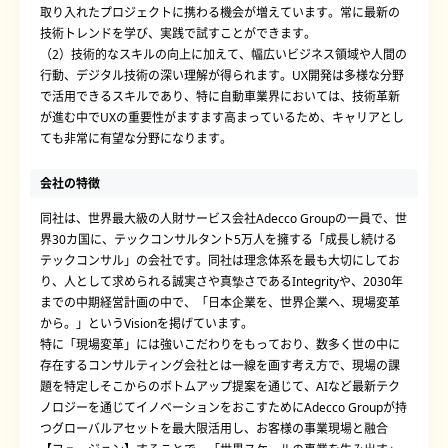
取り入れたプロジェクトに携わる機会が増えています。常に最新の
技術トレンドを学び、実践で試すことができます。
（2）技術的なスキルの向上に加えて、幅広いビジネス領域や人間の
行動、デジタル技術の深い理解が得られます。UX開発は多様な分野
で活用できるスキルであり、特に自動車業界においては、技術革新
が進む中でUXの重要性がますます高まっているため、キャリアとし
ても非常に有望な分野になります。
会社の特徴
同社は、世界最大級の人財サービス会社Adecco Groupの一員で、世
界30カ国に、テックコンサルタント5万人を擁する「成長し続ける
テックコンサル」の会社です。同社は理念体系を最も大切にしてお
り、人として求められる誠実さや真摯さであるIntegrityや、2030年
までの中期経営計画の中で、「日本企業を、世界企業へ、現場変革
から。」というVisionを掲げています。
特に「現場変革」には強いこだわりをもっており、数多く世の中に
存在するコンサルティング会社とは一線を画す考え方で、現場の課
題を特定しそこからのボトムアップ提案を通じて、AIなど最新テク
ノロジーを通じてイノベーションをおこすためにAdecco Groupが持
つグローバルアセットを最大限活用し、お客様の事業現場と融合