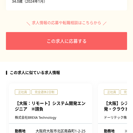
34.0歳（2024年1月）
求人情報の応募や転職相談はこちらから
この求人に応募する
この求人に似ている求人情報
正社員
完全週休2日制
正社員
完全週
【大阪：リモート】システム開発エン
【大阪】システ
ジニア ※請負
発・クラウド構
株式会社BREXA Technology
ドーリテック株式
勤務地
大阪府大阪市北区南森町1-2-25
勤務地
※案