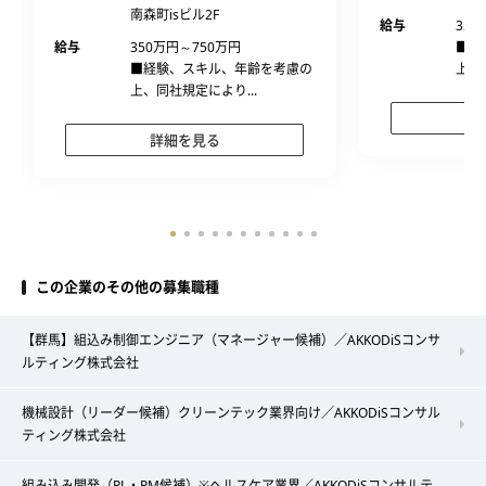
南森町isビル2F
給与
320
給与
350万円～750万円
■経
■経験、スキル、年齢を考慮の
上、
上、同社規定により...
詳細を見る
この企業のその他の募集職種
【群馬】組込み制御エンジニア（マネージャー候補）／AKKODiSコンサ
ルティング株式会社
機械設計（リーダー候補）クリーンテック業界向け／AKKODiSコンサル
ティング株式会社
組み込み開発（PL・PM候補）※ヘルスケア業界／AKKODiSコンサルテ