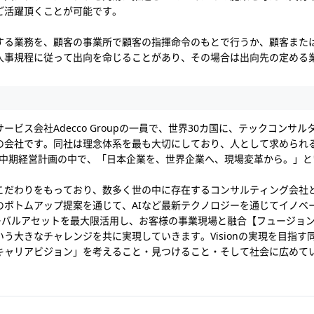
ご活躍頂くことが可能です。
する業務を、顧客の事業所で顧客の指揮命令のもとで行うか、顧客また
人事規程に従って出向を命じることがあり、その場合は出向先の定める
ビス会社Adecco Groupの一員で、世界30カ国に、テックコンサ
の会社です。同社は理念体系を最も大切にしており、人として求められ
0年までの中期経営計画の中で、「日本企業を、世界企業へ、現場変革から。」とい
こだわりをもっており、数多く世の中に存在するコンサルティング会社
のボトムアップ提案を通じて、AIなど最新テクノロジーを通じてイノベ
持つグローバルアセットを最大限活用し、お客様の事業現場と融合【フュージ
う大きなチャレンジを共に実現していきます。Visionの実現を目指す
キャリアビジョン」を考えること・見つけること・そして社会に広めて