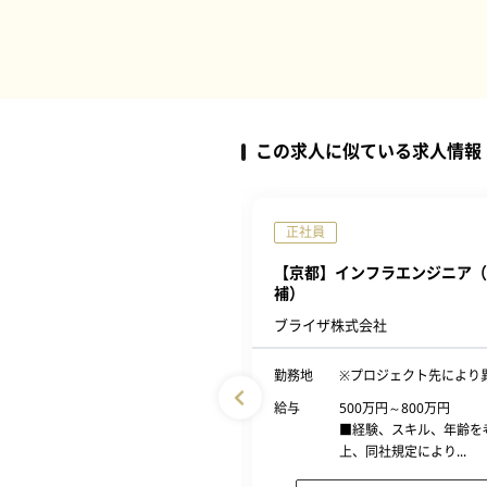
この求人に似ている求人情報
正社員
】インフラ運用リーダー（PM
【京都】インフラエンジニア（
50年以上黒字経営）
補）
0年以上の歴史を持ち、システム開
ブライザ株式会社
を行う企業 (社名非公開求人)
勤務地
※プロジェクト先により
京都府京都市の顧客先
給与
500万円～800万円
456万円～712万円
■経験、スキル、年齢を
■経験、スキル、年齢を考慮の
上、同社規定により...
上、同社規定により...