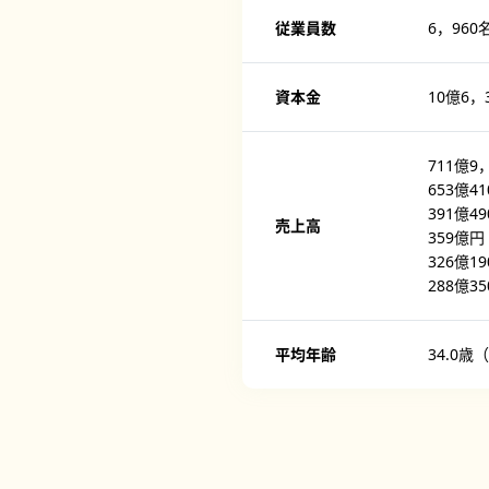
従業員数
6，960
資本金
10億6，
711億9
653億4
391億4
売上高
359億円
326億1
288億3
平均年齢
34.0歳