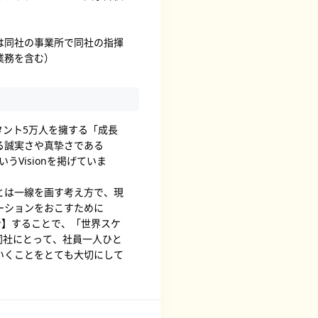
は同社の事業所で同社の指揮
業務を含む）
ルタント5万人を擁する「成長
る誠実さや真摯さである
うVisionを掲げていま
とは一線を画す考え方で、現
ーションをおこすために
ョン】することで、「世界スケ
同社にとって、社員一人ひと
いくことをとても大切にして