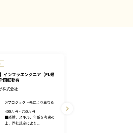
員
正社員
】インフラエンジニア（PL候
【京都】インフラエンジニア（
全国転勤有
補）※全国転勤有
ザ株式会社
ブライザ株式会社
※プロジェクト先により異なる
勤務地
※プロジェクト先により
400万円～750万円
給与
500万円～800万円
■経験、スキル、年齢を考慮の
■経験、スキル、年齢を
上、同社規定により...
上、同社規定により...