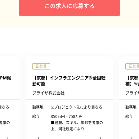
この求人に応募する
正社員
正社
PM候
【京都】インフラエンジニア※全国転
【京都
勤可能
補）※
ブライザ株式会社
ブライ
異なる
勤務地
※プロジェクト先により異なる
勤務地
給与
350万円～750万円
給与
考慮の
■経験、スキル、年齢を考慮の
上、同社規定により...