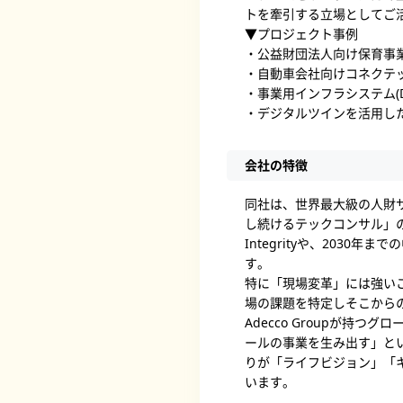
トを牽引する立場としてご
▼プロジェクト事例
・公益財団法人向け保育事業サ
・自動車会社向けコネクテッドカ
・事業用インフラシステム(DN
・デジタルツインを活用した
会社の特徴
同社は、世界最大級の人財サー
し続けるテックコンサル」
Integrityや、203
す。
特に「現場変革」には強い
場の課題を特定しそこから
Adecco Groupが
ールの事業を生み出す」とい
りが「ライフビジョン」「
います。