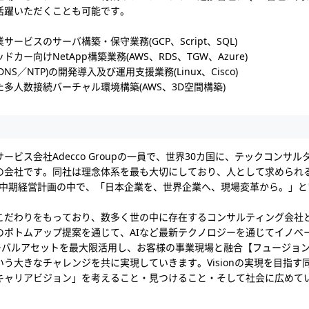
活躍いただくことも可能です。
ービスのサーバ構築・保守業務(GCP、Script、SQL)
ー向けNetApp構築業務(AWS、RDS、TGW、Azure)
S／NTP)の開発導入及び運用支援業務(Linux、Cisco)
多人数接続バーチャル環境構築(AWS、3D空間構築)
ビス会社Adecco Groupの一員で、世界30カ国に、テックコンサ
の会社です。同社は理念体系を最も大切にしており、人として求められ
0年までの中期経営計画の中で、「日本企業を、世界企業へ、現場変革から。」とい
こだわりをもっており、数多く世の中に存在するコンサルティング会社
のボトムアップ提案を通じて、AIなど最新テクノロジーを通じてイノベ
持つグローバルアセットを最大限活用し、お客様の事業現場と融合【フュージ
う大きなチャレンジを共に実現していきます。Visionの実現を目指す
キャリアビジョン」を考えること・見つけること・そして社会に広めて