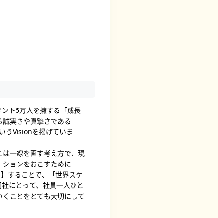
ルタント5万人を擁する「成長
る誠実さや真摯さである
うVisionを掲げていま
とは一線を画す考え方で、現
ーションをおこすために
ョン】することで、「世界スケ
同社にとって、社員一人ひと
いくことをとても大切にして