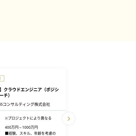
員
正社員
完全週休2日制
】クラウドエンジニア（ポジシ
【岐阜】インフラエンジニア
ーチ）
キャル株式会社
DiSコンサルティング株式会社
勤務地
案件先により異なる
※プロジェクトにより異なる
給与
430万円～700万円
400万円～1000万円
■経験、スキル、年齢を
■経験、スキル、年齢を考慮の
上、同社規定により...