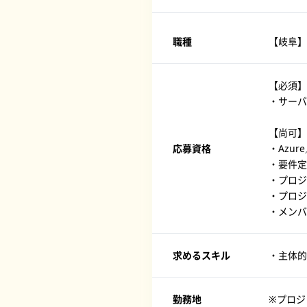
職種
【岐阜】
【必須】
・サーバ
【尚可】
応募資格
・Azu
・要件定
・プロジ
・プロジ
・メンバ
求めるスキル
・主体的
勤務地
※プロジ