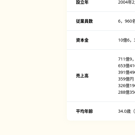
設立年
2004年
従業員数
6，960
資本金
10億6，
711億9
653億4
391億4
売上高
359億円
326億1
288億3
平均年齢
34.0歳