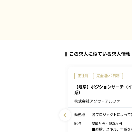
この求人に似ている求人情報
完全週休2日制
正社員
完全週休2日制
】ネットワークエンジニア(岐
【岐阜】ポジションサーチ（イ
系）
ルコム株式会社
株式会社アソウ・アルファ
配属先による（岐阜市）
勤務地
各プロジェクトによって
500万円～750万円
給与
350万円～680万円
■経験、スキル、年齢を考慮の
■経験、スキル、年齢を