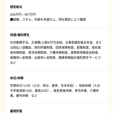
想定給与
604万円～907万円
■経験、スキル、年齢を考慮の上、同社規定により優遇
待遇/福利厚生
在宅勤務手当、交通費(上限8万円)支給、企業型確定拠出年金、また
は前払い退職金、財形貯蓄制度、団体保険制度、副業制度、産前産
後休暇制度、育児休暇制度、介護休暇制度、資格取得報奨金制度、
結婚祝い金制度、出産祝い金制度、健康保険組合福利厚生サービス
など
休日/休暇
年間休日123日（土日、祝日、夏季、年末年始）、有給休暇（入社
半年経過後10日、最高20日）、産前産後休暇、育児休業、介護休
業、慶弔休暇 など
雇用形態