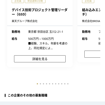
正社員
完全週休2日制
正社員
デバイス技術プロジェクト管理リーダ
組み込みエンジ
ー（GSD）
チ）
楽天グループ株式会社
株式会社BREXA Tech
勤務地
東京都 世田谷区 玉川2-21-1
勤務地
プロ
給与
500万円～1000万円
給与
500
■経験、スキル、年齢を考慮の
経験
上、同社規定によ...
詳細を見る
この企業のその他の募集職種