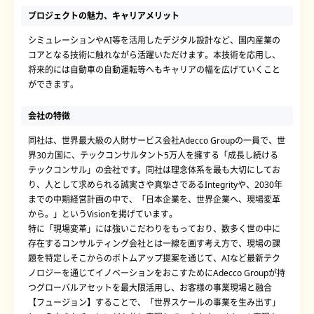
プロジェクトの魅力、キャリアメリット
シミュレーションやAI等を活用したデジタル設計など、国内産業の
コアとなる技術に触れながら活躍いただけます。本技術を応用し、
将来的には自動車の自動運転等へもキャリアの幅を広げていくこと
ができます。
会社の特徴
同社は、世界最大級の人財サービス会社Adecco Groupの一員で、世
界30カ国に、テックコンサルタント5万人を擁する「成長し続ける
テックコンサル」の会社です。同社は理念体系を最も大切にしてお
り、人として求められる誠実さや真摯さであるIntegrityや、2030年
までの中期経営計画の中で、「日本企業を、世界企業へ、現場変革
から。」というVisionを掲げています。
特に「現場変革」には強いこだわりをもっており、数多く世の中に
存在するコンサルティング会社とは一線を画す考え方で、現場の課
題を特定しそこからのボトムアップ提案を通じて、AIなど最新テク
ノロジーを通じてイノベーションをおこすためにAdecco Groupが持
つグローバルアセットを最大限活用し、お客様の事業現場と融合
【フュージョン】することで、「世界スケールの事業を生み出す」