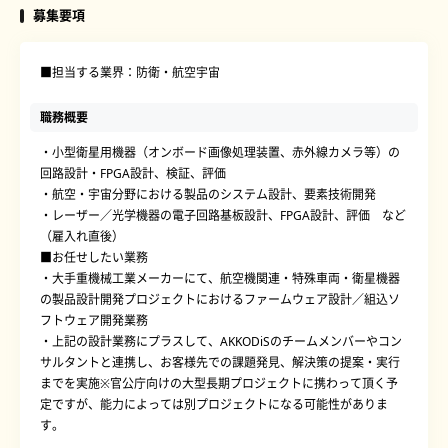
募集要項
■担当する業界：防衛・航空宇宙
職務概要
・小型衛星用機器（オンボード画像処理装置、赤外線カメラ等）の
回路設計・FPGA設計、検証、評価
・航空・宇宙分野における製品のシステム設計、要素技術開発
・レーザー／光学機器の電子回路基板設計、FPGA設計、評価 など
（雇入れ直後）
■お任せしたい業務
・大手重機械工業メーカーにて、航空機関連・特殊車両・衛星機器
の製品設計開発プロジェクトにおけるファームウェア設計／組込ソ
フトウェア開発業務
・上記の設計業務にプラスして、AKKODiSのチームメンバーやコン
サルタントと連携し、お客様先での課題発見、解決策の提案・実行
までを実施※官公庁向けの大型長期プロジェクトに携わって頂く予
定ですが、能力によっては別プロジェクトになる可能性がありま
す。