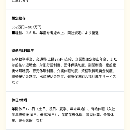
に準じます
想定給与
562万円～907万円
■経験、スキル、年齢を考慮の上、同社規定により優遇
待遇/福利厚生
在宅勤務手当、交通費(上限8万円)支給、企業型確定拠出年金、また
は前払い退職金、財形貯蓄制度、団体保険制度、副業制度、産前産
後休暇制度、育児休暇制度、介護休暇制度、資格取得報奨金制度、
結婚祝い金制度、出産祝い金制度、健康保険組合福利厚生サービス
など
休日/休暇
年間休日123日（土日、祝日、夏季、年末年始）、有給休暇（入社
半年経過後10日、最高20日）、産前産後休暇、育児休業、介護休
業、慶弔休暇 など