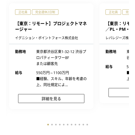
正社員
完全週休2日制
正社員
完全週
【東京：リモート】プロジェクトマネ
【東京：リモー
ージャー
／PL・PM・S
イグニション・ポイントフォース株式会社
レバレジーズ株式
勤務地
東京都渋谷区東1-32-12 渋谷プ
勤務地
東京
ロパティータワー8F
谷金
または顧客先
給与
520
給与
550万円～1100万円
■経
■経験、スキル、年齢を考慮の
上、
上、同社規定によ...
詳細を見る