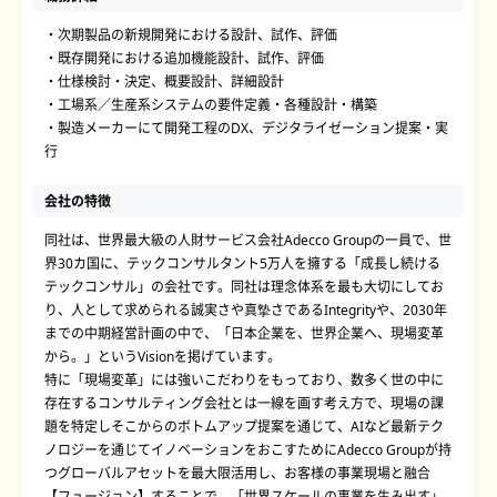
・次期製品の新規開発における設計、試作、評価
・既存開発における追加機能設計、試作、評価
・仕様検討・決定、概要設計、詳細設計
・工場系／生産系システムの要件定義・各種設計・構築
・製造メーカーにて開発工程のDX、デジタライゼーション提案・実
行
会社の特徴
同社は、世界最大級の人財サービス会社Adecco Groupの一員で、世
界30カ国に、テックコンサルタント5万人を擁する「成長し続ける
テックコンサル」の会社です。同社は理念体系を最も大切にしてお
り、人として求められる誠実さや真摯さであるIntegrityや、2030年
までの中期経営計画の中で、「日本企業を、世界企業へ、現場変革
から。」というVisionを掲げています。
特に「現場変革」には強いこだわりをもっており、数多く世の中に
存在するコンサルティング会社とは一線を画す考え方で、現場の課
題を特定しそこからのボトムアップ提案を通じて、AIなど最新テク
ノロジーを通じてイノベーションをおこすためにAdecco Groupが持
つグローバルアセットを最大限活用し、お客様の事業現場と融合
【フュージョン】することで、「世界スケールの事業を生み出す」