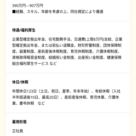
390万円～907万円
■経験、スキル、年齢を考慮の上、同社規定により優遇
待遇/福利厚生
企業型確定拠出年金、在宅勤務手当、交通費(上限8万円)支給、企業
型確定拠出年金、または前払い退職金、財形貯蓄制度、団体保険制
度、副業制度、産前産後休暇制度、育児休暇制度、介護休暇制度、
資格取得報奨金制度、結婚祝い金制度、出産祝い金制度、健康保険
組合福利厚生サービス など
休日/休暇
年間休日123日（土日、祝日、夏季、年末年始）、有給休暇（入社
半年経過後10日、最高20日）、産前産後休暇、育児休業、介護休
業、慶弔休暇 など
雇用形態
正社員