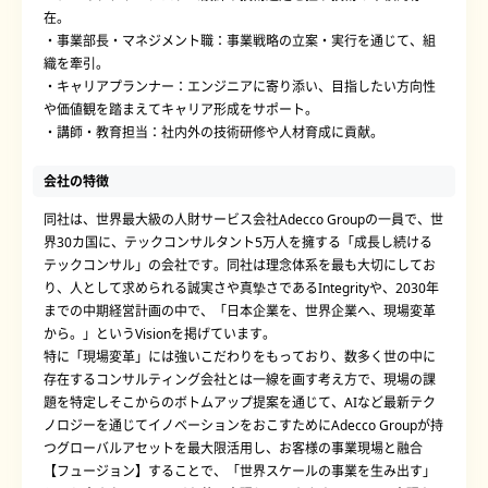
在。
・事業部長・マネジメント職：事業戦略の立案・実行を通じて、組
織を牽引。
・キャリアプランナー：エンジニアに寄り添い、目指したい方向性
や価値観を踏まえてキャリア形成をサポート。
・講師・教育担当：社内外の技術研修や人材育成に貢献。
会社の特徴
同社は、世界最大級の人財サービス会社Adecco Groupの一員で、世
界30カ国に、テックコンサルタント5万人を擁する「成長し続ける
テックコンサル」の会社です。同社は理念体系を最も大切にしてお
り、人として求められる誠実さや真摯さであるIntegrityや、2030年
までの中期経営計画の中で、「日本企業を、世界企業へ、現場変革
から。」というVisionを掲げています。
特に「現場変革」には強いこだわりをもっており、数多く世の中に
存在するコンサルティング会社とは一線を画す考え方で、現場の課
題を特定しそこからのボトムアップ提案を通じて、AIなど最新テク
ノロジーを通じてイノベーションをおこすためにAdecco Groupが持
つグローバルアセットを最大限活用し、お客様の事業現場と融合
【フュージョン】することで、「世界スケールの事業を生み出す」