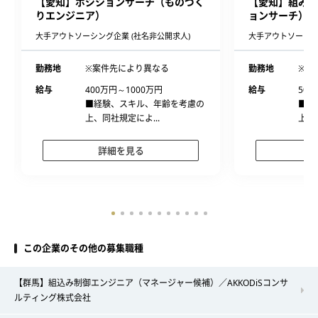
【愛知】ポジションサーチ（ものづく
【愛知】組み込
りエンジニア）
ョンサーチ）
大手アウトソーシング企業 (社名非公開求人)
大手アウトソーシン
勤務地
※案件先により異なる
勤務地
※案
給与
400万円～1000万円
給与
500
■経験、スキル、年齢を考慮の
■経
上、同社規定によ...
上、
詳細を見る
この企業のその他の募集職種
【群馬】組込み制御エンジニア（マネージャー候補）／AKKODiSコンサ
ルティング株式会社