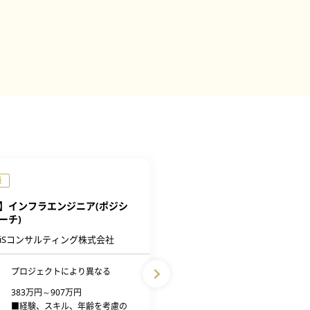
員
正社員
】インフラエンジニア(ポジシ
【大阪】ポジションサーチ
ーチ)
株式会社テクノプロ テクノプロ
DiSコンサルティング株式会社
ニアリング社
プロジェクトにより異なる
勤務地
※プロジェクト先により
383万円～907万円
給与
368万円～870万円
■経験、スキル、年齢を考慮の
■経験、スキル、年齢を