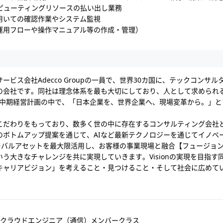
ンピューティングリソースの払い出し業務
用いての確認作業やシステム監視
運用フローや操作マニュアル等の作成・管理）
ビス会社Adecco Groupの一員で、世界30カ国に、テックコンサ
の会社です。同社は理念体系を最も大切にしており、人として求められ
0年までの中期経営計画の中で、「日本企業を、世界企業へ、現場変革から。」とい
こだわりをもっており、数多く世の中に存在するコンサルティング会社
のボトムアップ提案を通じて、AIなど最新テクノロジーを通じてイノベ
持つグローバルアセットを最大限活用し、お客様の事業現場と融合【フュージ
う大きなチャレンジを共に実現していきます。Visionの実現を目指す
キャリアビジョン」を考えること・見つけること・そして社会に広めて
クラウドエンジニア（通信）メンバークラス