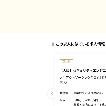
この求人に似ている求人情報
完全週休2日制
正社員
：リモート】インフラエンジニ
【大阪】セキュリティエンジニ
大手アウトソーシング企業 (社名
SOKUSHIN
求人)
大阪府の案件先による
勤務地
※案件先により異なる。
300万円～600万円
給与
340万円～900万円
■経験、スキル、年齢を考慮の
経験や能力によって変動