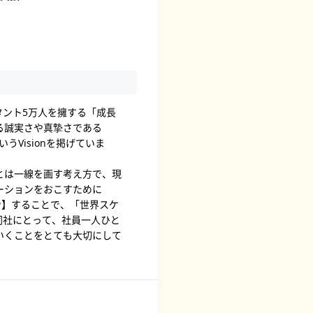
ルタント5万人を擁する「成長
る誠実さや真摯さである
うVisionを掲げていま
とは一線を画す考え方で、現
ーションをおこすために
ョン】することで、「世界スケ
同社にとって、社員一人ひと
いくことをとても大切にして