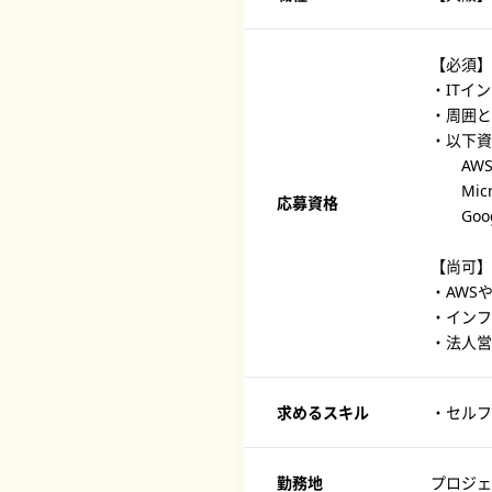
【必須】
・ITイ
・周囲と
・以下資
AWS Cer
Micros
応募資格
Google 
【尚可】
・AWS
・インフ
・法人営
求めるスキル
・セルフ
勤務地
プロジェ