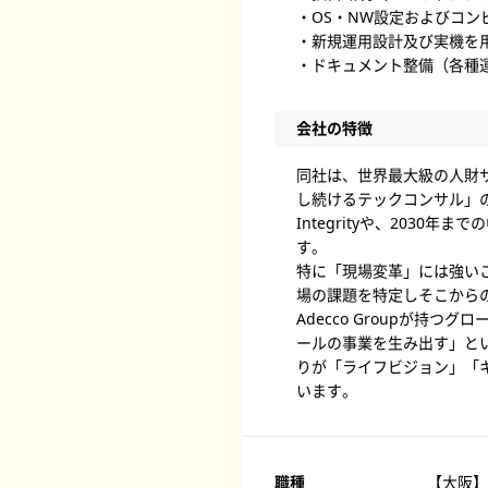
・OS・NW設定およびコ
・新規運用設計及び実機を
・ドキュメント整備（各種
会社の特徴
同社は、世界最大級の人財サー
し続けるテックコンサル」
Integrityや、203
す。
特に「現場変革」には強い
場の課題を特定しそこから
Adecco Groupが
ールの事業を生み出す」とい
りが「ライフビジョン」「
います。
職種
【大阪】