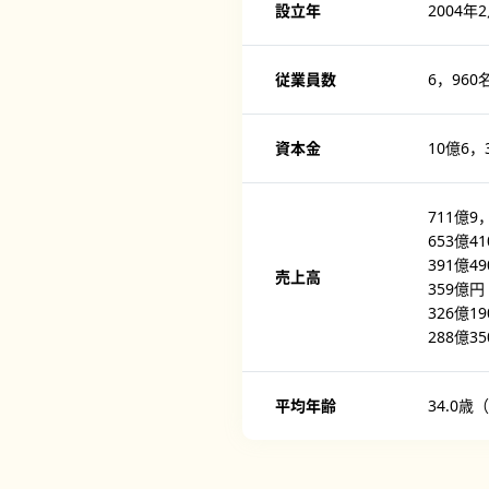
設立年
2004年
従業員数
6，960
資本金
10億6，
711億9
653億4
391億4
売上高
359億円
326億1
288億3
平均年齢
34.0歳