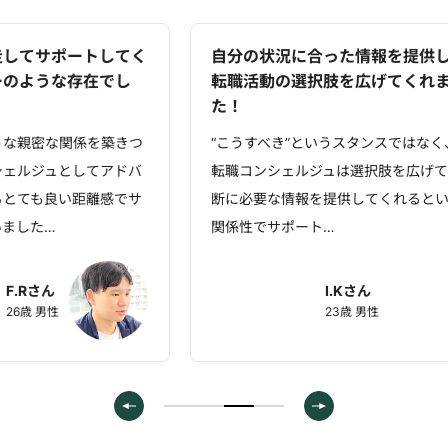
自分の状況に合った情報を提供して
想像以上の
転職活動の選択肢を広げてくれまし
職の軸や希
た！
できました
“こうすべき”というスタンスではなく、
eコンシェル
転職コンシェルジュは選択肢を広げて判
談できたのも
断に必要な情報を提供してくれるという
機能ですが、
関係性でサポート…
も下がって気
I.Kさん
23歳 男性