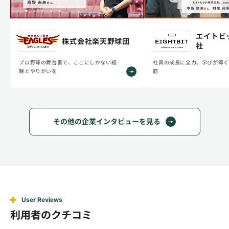
エイトビ
株式会社楽天野球団
社
プロ野球の舞台裏で、ここにしかない経
社員の成長に全力。学びが導く
験とやりがいを
筋
その他の企業インタビューを見る
User Reviews
利用者のクチコミ