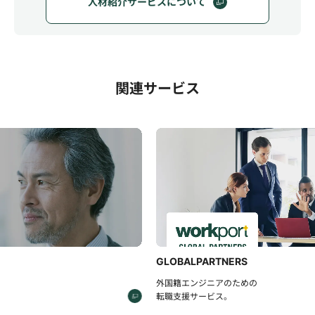
人材紹介サービスについて
関連サービス
GLOBALPARTNERS
みんス
外国籍エンジニアのための
転職エー
転職支援サービス。
無料IT