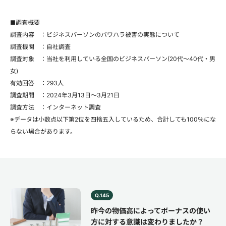
■調査概要
調査内容 ：ビジネスパーソンのパワハラ被害の実態について
調査機関 ：自社調査
調査対象 ：当社を利用している全国のビジネスパーソン(20代～40代・男
女)
有効回答 ：293人
調査期間 ：2024年3月13日～3月21日
調査方法 ：インターネット調査
※データは小数点以下第2位を四捨五入しているため、合計しても100％にな
らない場合があります。
Q.145
昨今の物価高によってボーナスの使い
方に対する意識は変わりましたか？