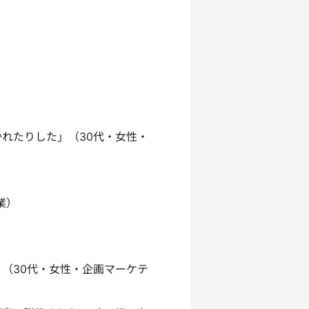
）
れたりした」（30代・女性・
業）
（30代・女性・企画マーケテ