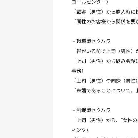
コールセンター）
「顧客（男性）から購入時に
「同性のお客様から関係を要
・環境型セクハラ
「皆がいる前で上司（男性）か
「上司（男性）から飲み会後に
事務）
「上司（男性）や同僚（男性
「未婚であることについて、
・制裁型セクハラ
「上司（男性）から、“女性の
ィング）