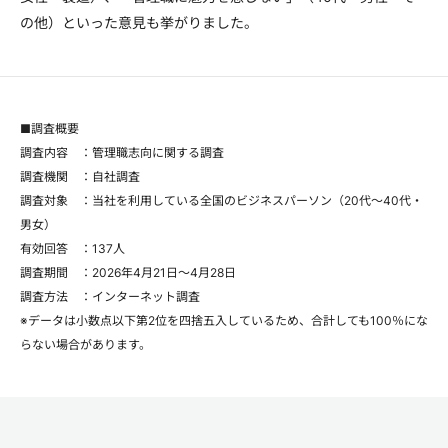
の他）といった意見も挙がりました。
■調査概要
調査内容 ：管理職志向に関する調査
調査機関 ：自社調査
調査対象 ：当社を利用している全国のビジネスパーソン（20代～40代・
男女）
有効回答 ：137人
調査期間 ：2026年4月21日～4月28日
調査方法 ：インターネット調査
※データは小数点以下第2位を四捨五入しているため、合計しても100％にな
らない場合があります。