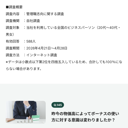
■調査概要
調査内容 ：管理職志向に関する調査
調査機関 ：自社調査
調査対象 ：当社を利用している全国のビジネスパーソン（20代～40代・
男女）
有効回答 ：588人
調査期間 ：2026年4月21日～4月28日
調査方法 ：インターネット調査
※データは小数点以下第2位を四捨五入しているため、合計しても100％にな
らない場合があります。
Q.145
昨今の物価高によってボーナスの使い
方に対する意識は変わりましたか？